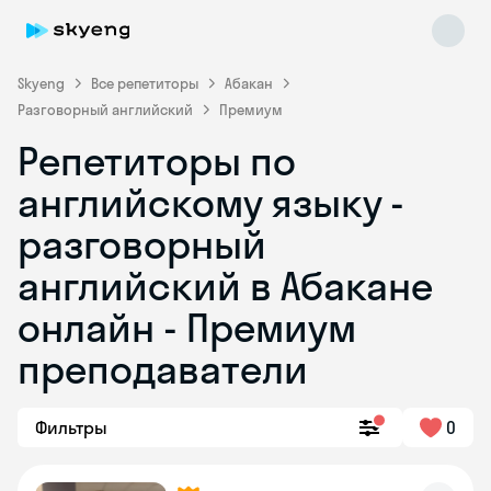
Skyeng
Все репетиторы
Абакан
Разговорный английский
Премиум
Репетиторы по
английскому языку -
разговорный
английский в Абакане
Skyeng Chat
online
онлайн - Премиум
преподаватели
Фильтры
0