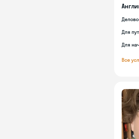
Англи
Делово
Для пу
Для на
Все усл