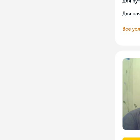
Для пу
Для на
Все усл