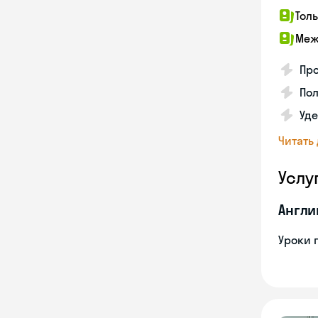
Тол
Меж
Про
Пол
Уде
Читать
Услу
Англи
Уроки 