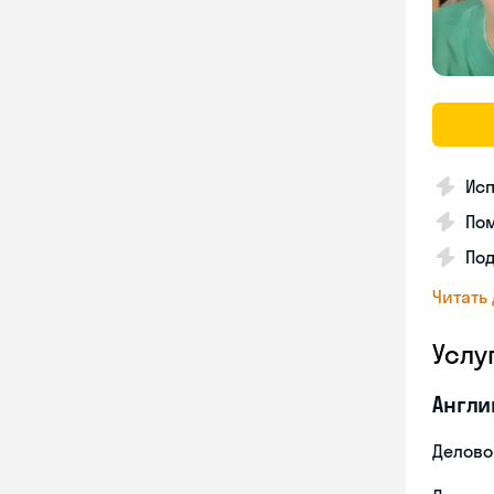
Ис
Пом
По
Читать
Услу
Англи
Делово