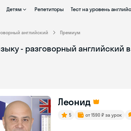
Детям
Репетиторы
Тест на уровень англий
говорный английский
Премиум
зыку - разговорный английский в
Леонид
5
от 1590 ₽ за урок