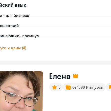
йский язык
й - для бизнеса
тешествий
чинающих - премиум
уги и цены (4)
Елена
5
от 1590 ₽ за урок