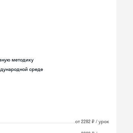
ивную методику
ждународной среде
от 2282 ₽ / урок