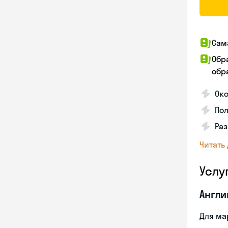
Сам
Обр
обра
Ок
По
Раз
Читать
Услу
Англи
Для ма