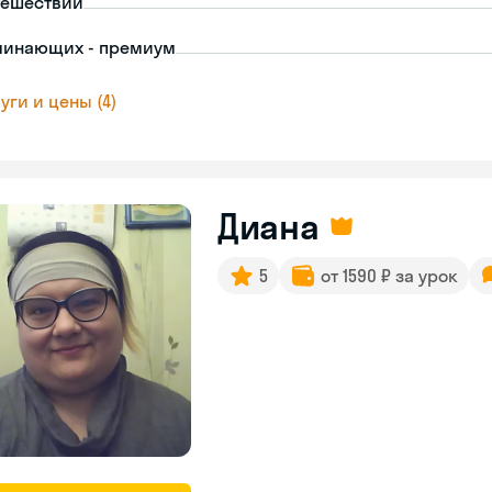
тешествий
чинающих - премиум
уги и цены (4)
Диана
5
от 1590 ₽ за урок