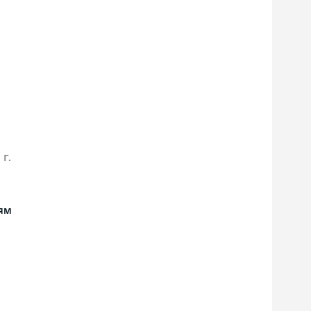
 г.
ям