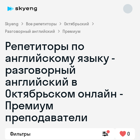
Skyeng
Все репетиторы
Октябрьский
Разговорный английский
Премиум
Репетиторы по
английскому языку -
разговорный
английский в
Skyeng Chat
online
Октябрьском онлайн -
Премиум
преподаватели
Фильтры
0