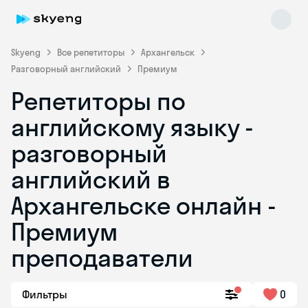
Skyeng
Все репетиторы
Архангельск
Разговорный английский
Премиум
Репетиторы по
английскому языку -
разговорный
английский в
Skyeng Chat
online
Архангельске онлайн -
Премиум
преподаватели
Фильтры
0