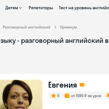
Детям
Репетиторы
Тест на уровень англий
Разговорный английский
Премиум
зыку - разговорный английский в
Евгения
5
от 1590 ₽ за урок