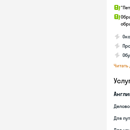
"Пе
Обр
обра
Око
Про
Обу
Читать
Услу
Англи
Делово
Для пу