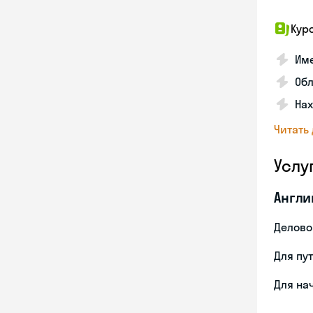
Кур
Име
Об
На
Читать
Услу
Англи
Делово
Для пу
Для на