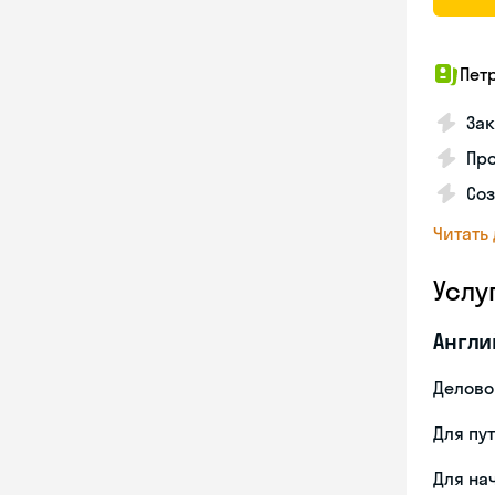
Пет
Зак
Пр
Со
Читать
Услу
Англи
Делово
Для пу
Для на