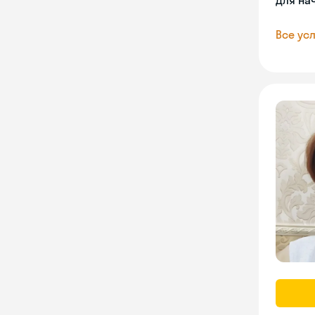
Для на
Все усл