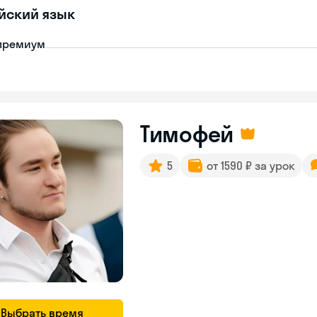
йский язык
премиум
Тимофей
5
от 1590 ₽ за урок
Выбрать время