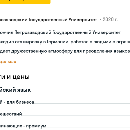
•
2020 г.
розаводский Государственный Университет
ончил Петрозаводский Государственный Университет
оходил стажировку в Германии, работал с людьми с огр
здает дружественную атмосферу для преодоления языков
 дальше
ги и цены
йский язык
й - для бизнеса
тешествий
чинающих - премиум