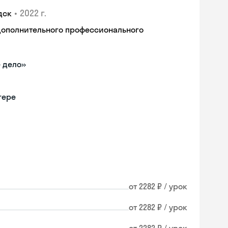
•
2022 г.
дск
дополнительного профессионального
 дело»
гере
от 2282 ₽ / урок
от 2282 ₽ / урок