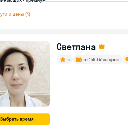
чинающих - премиум
уги и цены (4)
Светлана
5
от 1590 ₽ за урок
Выбрать время