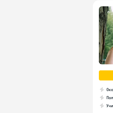
Око
Пол
Учи