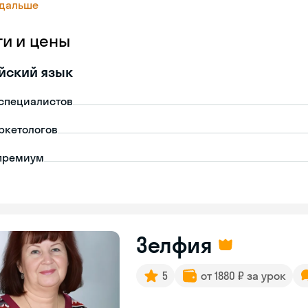
 дальше
ги и цены
йский язык
-специалистов
ркетологов
премиум
Зелфия
5
от 1880 ₽ за урок