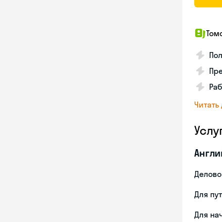
Том
По
Пр
Раб
Читать
Услу
Англи
Делово
Для пу
Для на