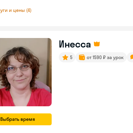
уги и цены (4)
Инесса
5
от 1590 ₽ за урок
Выбрать время