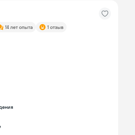
14 лет опыта
1 отзыв
едения
е