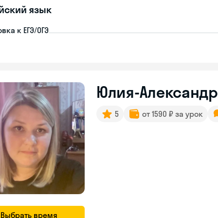
йский язык
вка к ЕГЭ/ОГЭ
Юлия-Александ
5
от 1590 ₽ за урок
Выбрать время