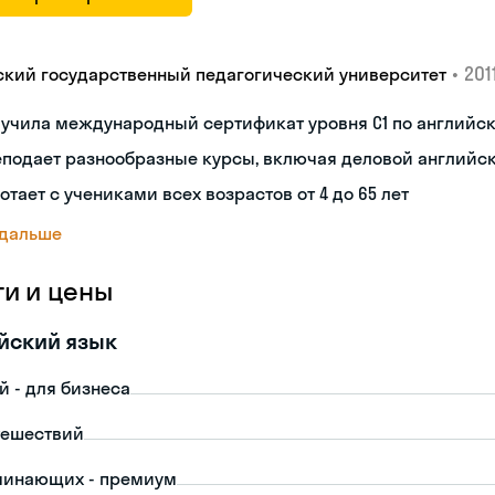
•
2011
ский государственный педагогический университет
лучила международный сертификат уровня C1 по английс
еподает разнообразные курсы, включая деловой английс
отает с учениками всех возрастов от 4 до 65 лет
 дальше
ги и цены
йский язык
й - для бизнеса
тешествий
чинающих - премиум