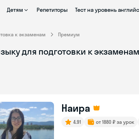
Детям
Репетиторы
Тест на уровень англий
отовка к экзаменам
Премиум
зыку для подготовки к экзаменам
Наира
4.91
от 1880 ₽ за урок