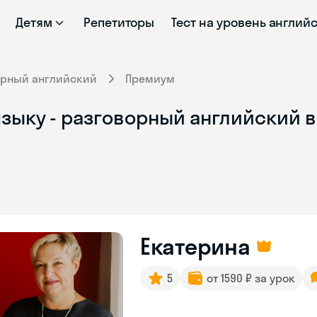
Детям
Репетиторы
Тест на уровень англий
орный английский
Премиум
зыку - разговорный английский в
Екатерина
5
от 1590 ₽ за урок