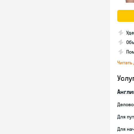
Уде
Об
Пом
Читать
Услу
Англи
Делово
Для пу
Для на