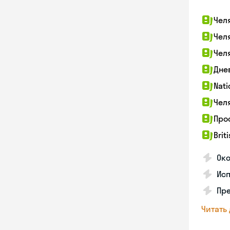
Чел
Чел
Чел
Дне
Nati
Чел
Про
Brit
Ок
Ис
Пре
Читать