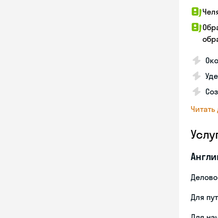
Чел
Обр
обра
Око
Уд
Со
Читать
Услу
Англи
Делово
Для пу
Для на