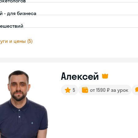
ркетологов
й - для бизнеса
тешествий
уги и цены (5)
Алексей
5
от 1590 ₽ за урок