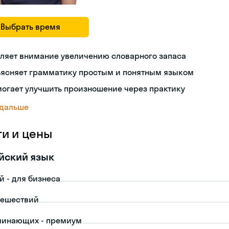
Выбрать время
ляет внимание увеличению словарного запаса
ъясняет грамматику простым и понятным языком
огает улучшить произношение через практику
 дальше
ги и цены
йский язык
й - для бизнеса
тешествий
чинающих - премиум