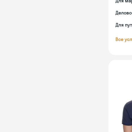
Для ма
Делово
Для пу
Все усл