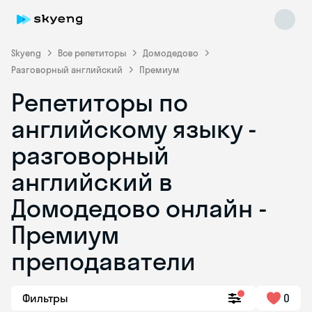
Skyeng
Все репетиторы
Домодедово
Разговорный английский
Премиум
Репетиторы по
английскому языку -
разговорный
английский в
Skyeng Chat
online
Домодедово онлайн -
Премиум
преподаватели
Фильтры
0