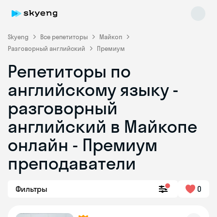
Skyeng
Все репетиторы
Майкоп
Разговорный английский
Премиум
Репетиторы по
английскому языку -
разговорный
английский в Майкопе
Skyeng Chat
online
онлайн - Премиум
преподаватели
Фильтры
0