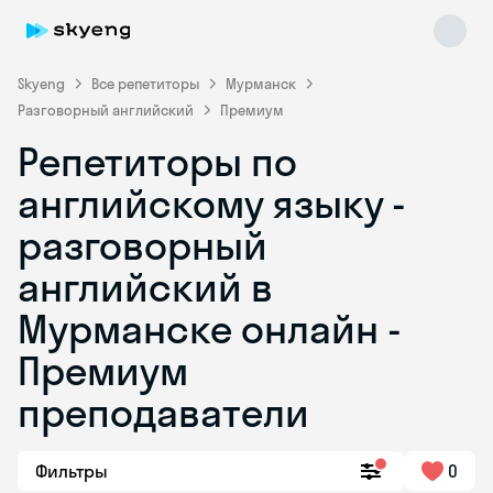
Skyeng
Все репетиторы
Мурманск
Разговорный английский
Премиум
Репетиторы по
английскому языку -
разговорный
английский в
Skyeng Chat
online
Мурманске онлайн -
Премиум
преподаватели
Фильтры
0