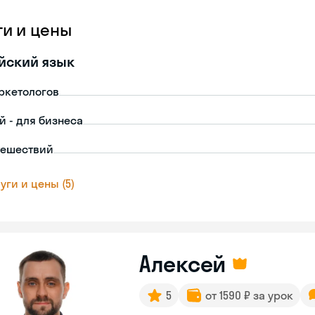
ги и цены
йский язык
ркетологов
й - для бизнеса
тешествий
уги и цены (5)
Алексей
5
от 1590 ₽ за урок