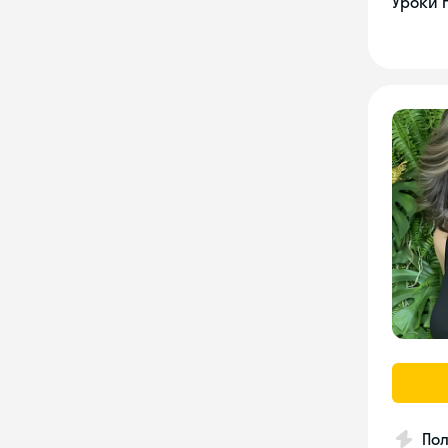
Уроки 
По