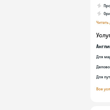
Пр
Ори
Читать
Услу
Англи
Для ма
Делово
Для пу
Все усл