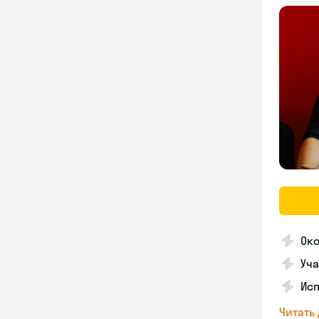
Ок
Уча
Ис
Читать