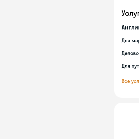
Услу
Англи
Для ма
Делово
Для пу
Все усл