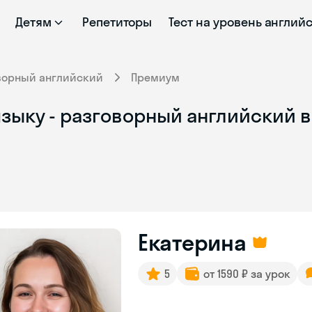
Детям
Репетиторы
Тест на уровень англий
ворный английский
Премиум
зыку - разговорный английский 
Екатерина
5
от 1590 ₽ за урок