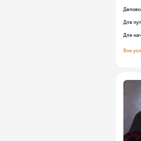
Делово
Для пу
Для на
Все усл