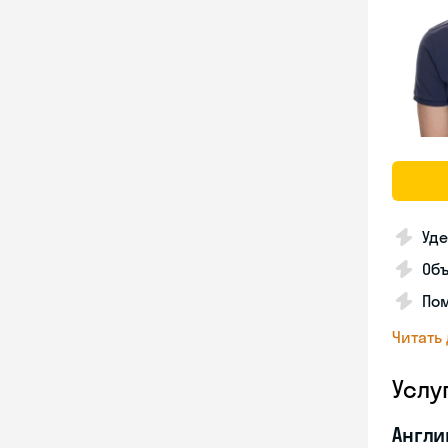
Уде
Об
Пом
Читать
Услу
Англи