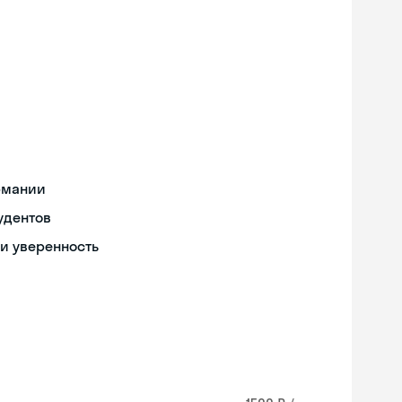
ермании
удентов
и уверенность