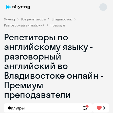
Skyeng
Все репетиторы
Владивосток
Разговорный английский
Премиум
Репетиторы по
английскому языку -
разговорный
английский во
Skyeng Chat
online
Владивостоке онлайн -
Премиум
преподаватели
Фильтры
0