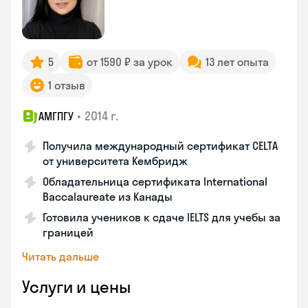
5
от 1590 ₽ за урок
13 лет опыта
1 отзыв
•
2014 г.
АМГПГУ
Получила международный сертификат CELTA
от университета Кембридж
Обладательница сертификата International
Baccalaureate из Канады
Готовила учеников к сдаче IELTS для учебы за
границей
Читать дальше
Услуги и цены