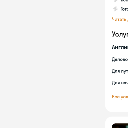
Гот
Читать
Услу
Англи
Делово
Для пу
Для на
Все усл