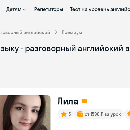
Детям
Репетиторы
Тест на уровень англий
зговорный английский
Премиум
зыку - разговорный английский в
Лила
5
от 1590 ₽ за урок