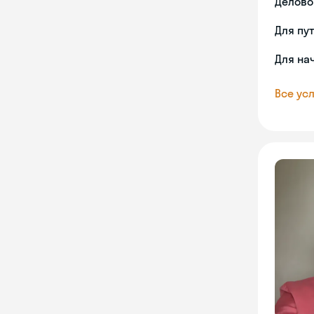
Делово
Для пу
Для на
Все усл