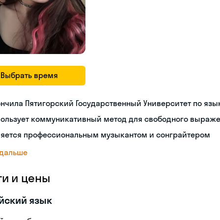
Выбрать время
нчила Пятигорский Государственный Университет по яз
пользует коммуникативный метод для свободного выраж
ляется профессиональным музыкантом и сонграйтером
 дальше
ги и цены
йский язык