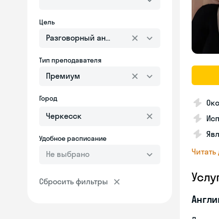
Цель
Разговорный английский
Тип преподавателя
Премиум
Город
Око
Ис
Яв
Удобное расписание
Читать
Не выбрано
Услу
Сбросить фильтры
Англи