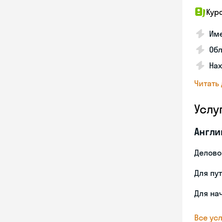
Кур
Име
Об
На
Читать
Услу
Англи
Делово
Для пу
Для на
Все усл