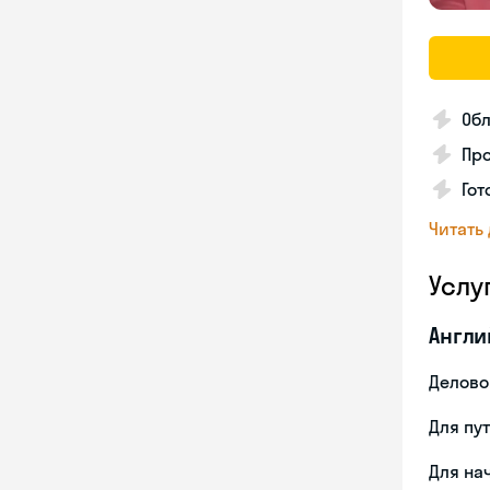
Об
Пр
Гот
Читать
Услу
Англи
Делово
Для пу
Для на