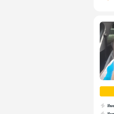
Име
Ис