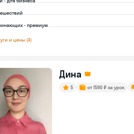
й - для бизнеса
тешествий
чинающих - премиум
уги и цены (4)
Дина
5
от 1590 ₽ за урок