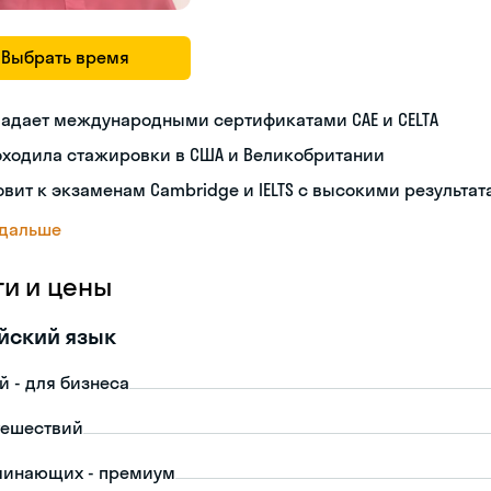
Выбрать время
ладает международными сертификатами CAE и CELTA
оходила стажировки в США и Великобритании
овит к экзаменам Cambridge и IELTS с высокими результа
 дальше
ги и цены
йский язык
й - для бизнеса
тешествий
чинающих - премиум