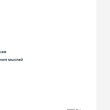
ыкам
ения мыслей