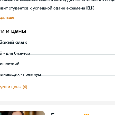
овит студентов к успешной сдаче экзамена IELTS
 дальше
ги и цены
йский язык
й - для бизнеса
тешествий
чинающих - премиум
уги и цены (4)