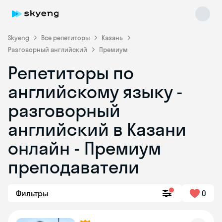
Skyeng
Все репетиторы
Казань
Разговорный английский
Премиум
Репетиторы по
английскому языку -
разговорный
английский в Казани
Skyeng Chat
online
онлайн - Премиум
преподаватели
Фильтры
0