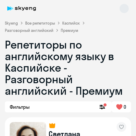
Skyeng
Все репетиторы
Каспийск
Разговорный английский
Премиум
Репетиторы по
английскому языку в
Каспийске -
Разговорный
Skyeng Chat
online
английский - Премиум
Фильтры
0
Светлана