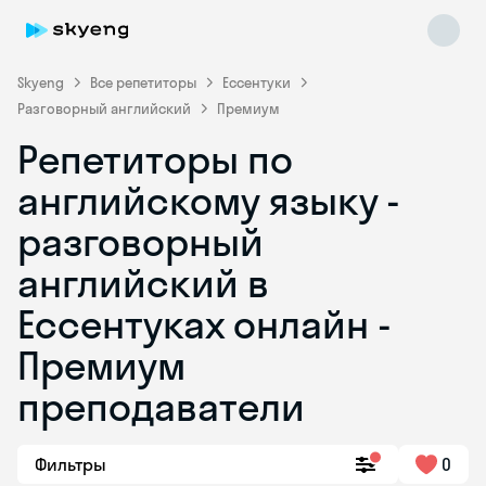
Skyeng
Все репетиторы
Ессентуки
Разговорный английский
Премиум
Репетиторы по
английскому языку -
разговорный
английский в
Skyeng Chat
online
Ессентуках онлайн -
Премиум
преподаватели
Фильтры
0