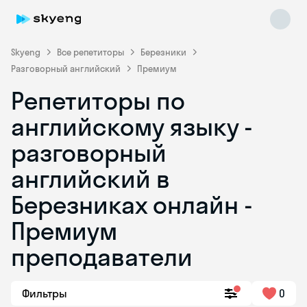
Skyeng
Все репетиторы
Березники
Разговорный английский
Премиум
Репетиторы по
английскому языку -
разговорный
английский в
Skyeng Chat
online
Березниках онлайн -
Премиум
преподаватели
Фильтры
0