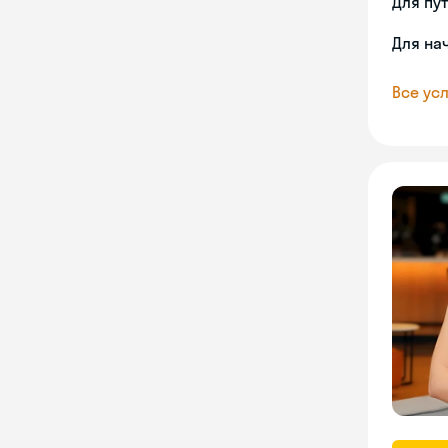
Для пу
Для на
Все усл