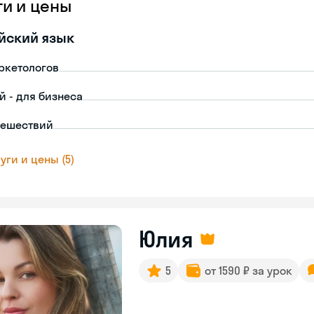
ги и цены
йский язык
ркетологов
й - для бизнеса
тешествий
уги и цены (5)
Юлия
5
от 1590 ₽ за урок