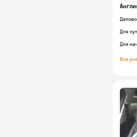
Англи
Делово
Для пу
Для на
Все усл