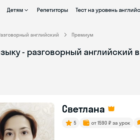
Детям
Репетиторы
Тест на уровень англий
Разговорный английский
Премиум
зыку - разговорный английский в
Светлана
5
от 1590 ₽ за урок