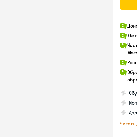
Дон
Южн
Час
Мет
Рос
Обр
обра
Обу
Ис
Ада
Читать