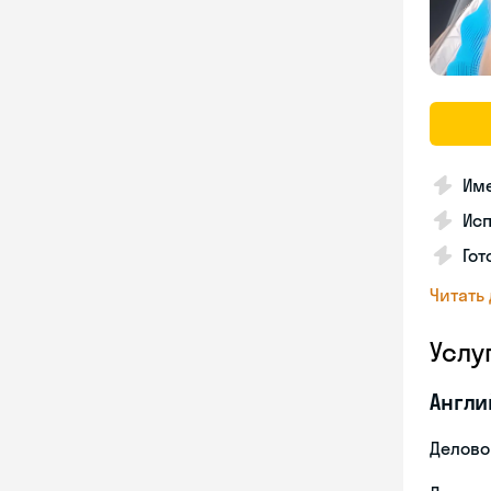
Име
Ис
Гот
Читать
Услу
Англи
Делово