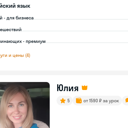
йский язык
й - для бизнеса
тешествий
чинающих - премиум
уги и цены (4)
Юлия
5
от 1590 ₽ за урок