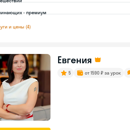
тешествий
чинающих - премиум
уги и цены (4)
Евгения
5
от 1590 ₽ за урок