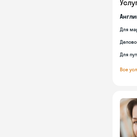
Услу
Англи
Для ма
Делово
Для пу
Все усл