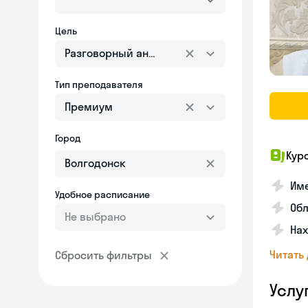
Цель
Разговорный английский
Тип преподавателя
Премиум
Город
Кур
Име
Удобное расписание
Об
Не выбрано
На
Читать
Сбросить фильтры
Услу