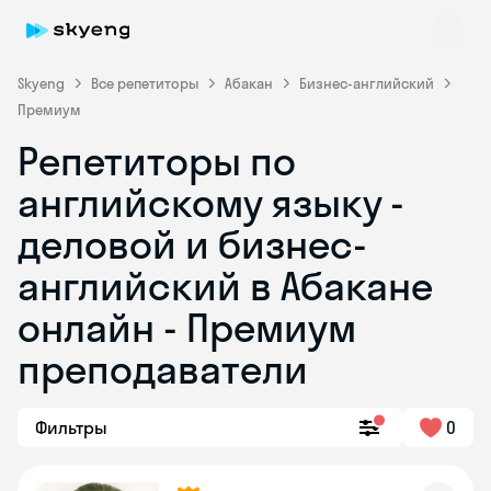
Skyeng
Все репетиторы
Абакан
Бизнес-английский
Премиум
Репетиторы по
английскому языку -
деловой и бизнес-
английский в Абакане
Skyeng Chat
online
онлайн - Премиум
преподаватели
Фильтры
0