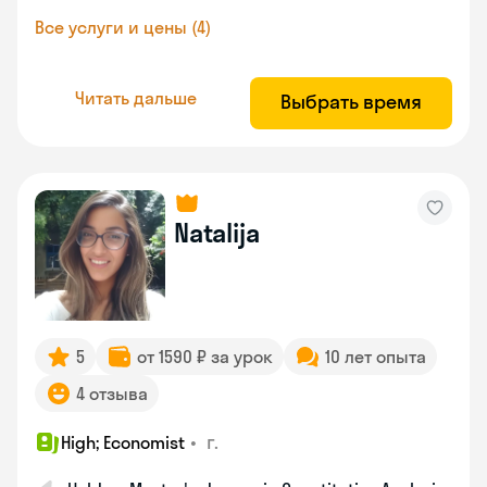
Все услуги и цены (4)
Читать дальше
Выбрать время
Natalija
5
от 1590 ₽ за урок
10 лет опыта
4 отзыва
•
г.
High; Economist