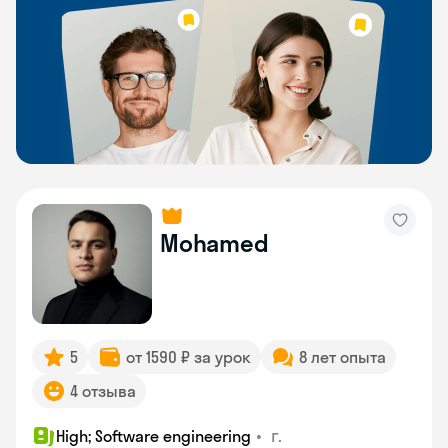
Mohamed
5
от 1590 ₽ за урок
8 лет опыта
4 отзыва
•
г.
High; Software engineering