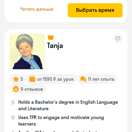
Читать дальше
Выбрать время
Tanja
5
от 1590 ₽ за урок
11 лет опыта
9 отзывов
Holds a Bachelor's degree in English Language
and Literature
Uses TPR to engage and motivate young
learners