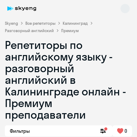
Skyeng
Все репетиторы
Калининград
Разговорный английский
Премиум
Репетиторы по
английскому языку -
разговорный
английский в
Skyeng Chat
online
Калининграде онлайн -
Премиум
преподаватели
Фильтры
0