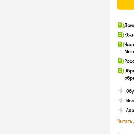
Дон
Южн
Час
Мет
Рос
Обр
обра
Обу
Ис
Ада
Читать