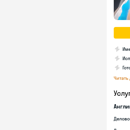
Име
Ис
Гот
Читать
Услу
Англи
Делово