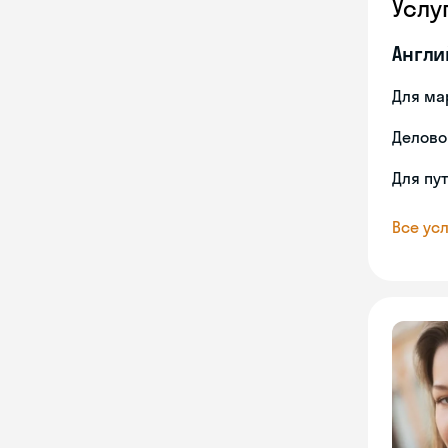
Услу
Англи
Для ма
Делово
Для пу
Все усл