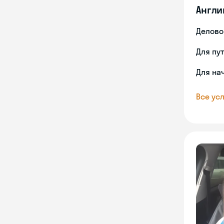
Англи
Делово
Для пу
Для на
Все усл