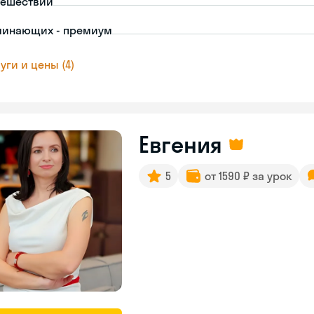
тешествий
чинающих - премиум
уги и цены (4)
Евгения
5
от 1590 ₽ за урок