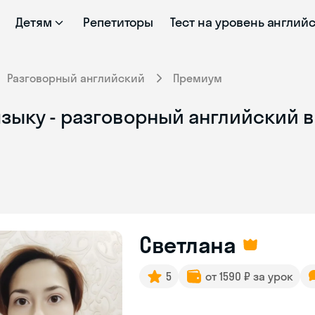
Детям
Репетиторы
Тест на уровень англий
Разговорный английский
Премиум
зыку - разговорный английский в
Светлана
5
от 1590 ₽ за урок