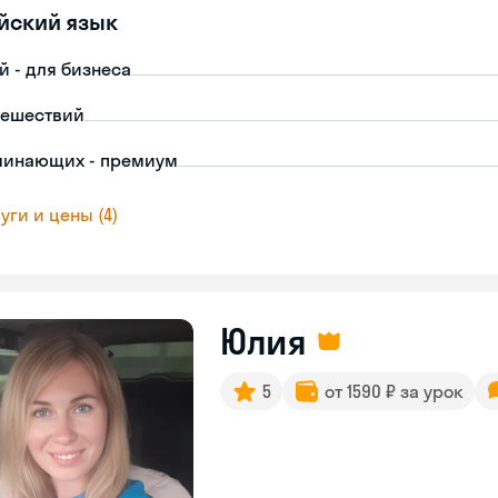
йский язык
й - для бизнеса
тешествий
чинающих - премиум
уги и цены (4)
Юлия
5
от 1590 ₽ за урок