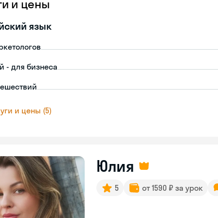
ги и цены
йский язык
ркетологов
й - для бизнеса
тешествий
уги и цены (5)
Юлия
5
от 1590 ₽ за урок