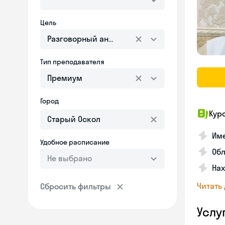
Цель
Разговорный английский
Тип преподавателя
Премиум
Город
Кур
Име
Удобное расписание
Об
Не выбрано
На
Читать
Сбросить фильтры
Услу