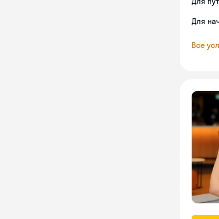
Для пу
Для на
Все усл