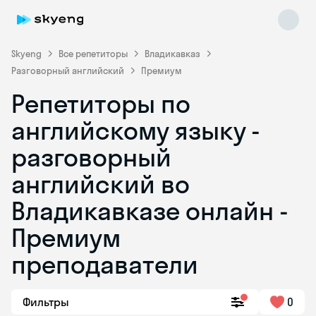
Skyeng
Все репетиторы
Владикавказ
Разговорный английский
Премиум
Репетиторы по
английскому языку -
разговорный
английский во
Skyeng Chat
online
Владикавказе онлайн -
Премиум
преподаватели
Фильтры
0