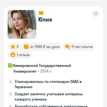
Юлия
5
от 1590 ₽ за урок
11 лет опыта
1 отзыв
Кемеровский Государственный
•
2014 г.
Университет
Стажировалась по стипендии DAAD в
Германии
Создает занятия, учитывая интересы
каждого ученика
Разработала собственные электронные