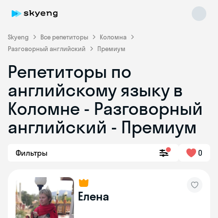
Skyeng
Все репетиторы
Коломна
Разговорный английский
Премиум
Репетиторы по
английскому языку в
Коломне - Разговорный
английский - Премиум
Skyeng Chat
online
Фильтры
0
Елена