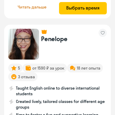
Читать дальше
Выбрать время
Penelope
5
от 1590 ₽ за урок
18 лет опыта
3 отзыва
Taught English online to diverse international
students
Created lively, tailored classes for different age
groups
Aims to foster a fun and supportive learning