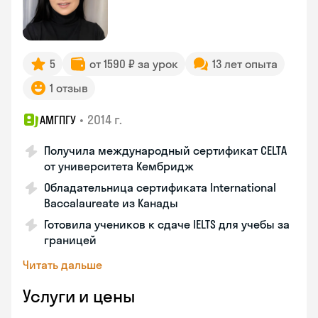
5
от 1590 ₽ за урок
13 лет опыта
1 отзыв
•
2014 г.
АМГПГУ
Получила международный сертификат CELTA
от университета Кембридж
Обладательница сертификата International
Baccalaureate из Канады
Готовила учеников к сдаче IELTS для учебы за
границей
Читать дальше
Услуги и цены