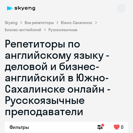
Skyeng
Все репетиторы
Южно-Сахалинск
Бизнес-английский
Русскоязычные
Репетиторы по
английскому языку -
деловой и бизнес-
английский в Южно-
Skyeng Chat
online
Сахалинске онлайн -
Русскоязычные
преподаватели
Фильтры
0