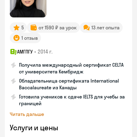
5
от 1590 ₽ за урок
13 лет опыта
1 отзыв
•
2014 г.
АМГПГУ
Получила международный сертификат CELTA
от университета Кембридж
Обладательница сертификата International
Baccalaureate из Канады
Готовила учеников к сдаче IELTS для учебы за
границей
Читать дальше
Услуги и цены