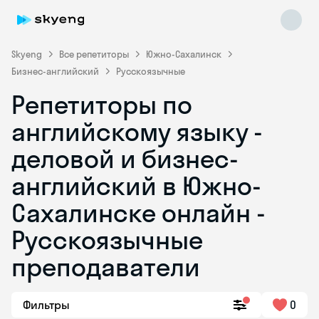
Skyeng
Все репетиторы
Южно-Сахалинск
Бизнес-английский
Русскоязычные
Репетиторы по
английскому языку -
деловой и бизнес-
английский в Южно-
Skyeng Chat
online
Сахалинске онлайн -
Русскоязычные
преподаватели
Фильтры
0