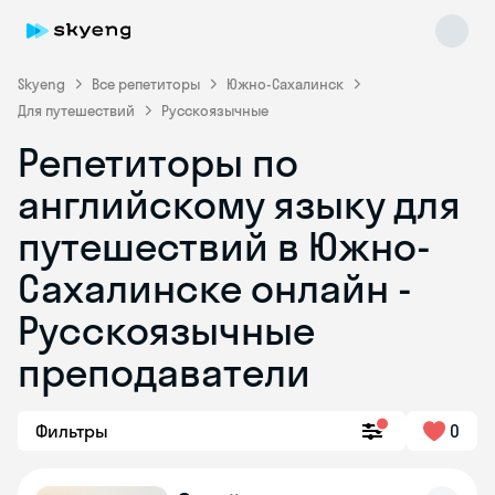
Skyeng
Все репетиторы
Южно-Сахалинск
Для путешествий
Русскоязычные
Репетиторы по
английскому языку для
путешествий в Южно-
Сахалинске онлайн -
Skyeng Chat
online
Русскоязычные
преподаватели
Фильтры
0