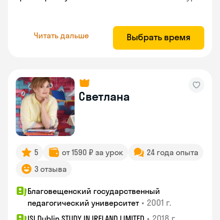
Читать дальше
Выбрать время
Светлана
5
от 1590 ₽ за урок
24 года опыта
3 отзыва
Благовещенский государственный
•
2001 г.
педагогический университет
•
2018 г.
ISI Dublin STUDY IN IRELAND LIMITED