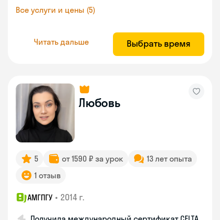
Все услуги и цены (5)
Читать дальше
Выбрать время
Любовь
5
от 1590 ₽ за урок
13 лет опыта
1 отзыв
•
2014 г.
АМГПГУ
Получила международный сертификат CELTA