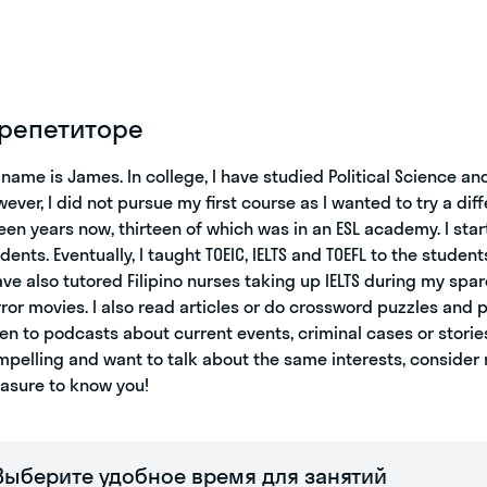
 репетиторе
name is James. In college, I have studied Political Science an
ever, I did not pursue my first course as I wanted to try a dif
teen years now, thirteen of which was in an ESL academy. I sta
dents. Eventually, I taught TOEIC, IELTS and TOEFL to the stude
ave also tutored Filipino nurses taking up IELTS during my spare
ror movies. I also read articles or do crossword puzzles and 
ten to podcasts about current events, criminal cases or storie
pelling and want to talk about the same interests, consider
asure to know you!
Выберите удобное время для занятий