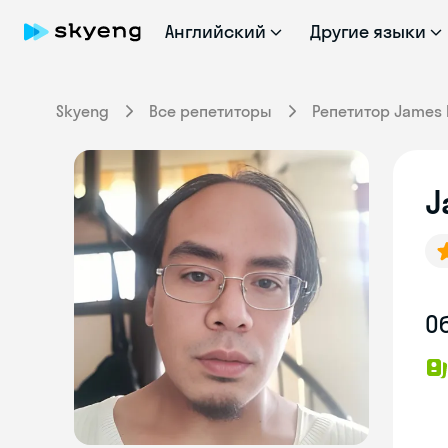
Английский
Другие языки
Skyeng
Все репетиторы
Репетитор James 
J
О