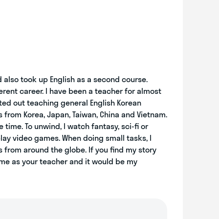
d also took up English as a second course.
ferent career. I have been a teacher for almost
rted out teaching general English Korean
nts from Korea, Japan, Taiwan, China and Vietnam.
 time. To unwind, I watch fantasy, sci-fi or
play video games. When doing small tasks, I
s from around the globe. If you find my story
 me as your teacher and it would be my