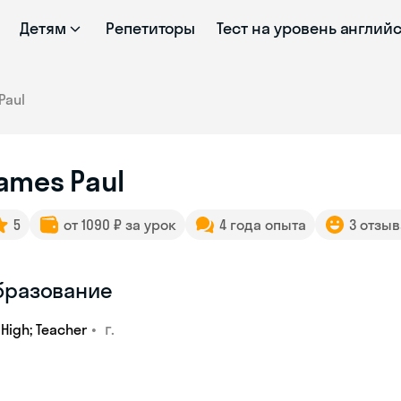
Детям
Репетиторы
Тест на уровень англий
Paul
ames Paul
5
от 1090 ₽ за урок
4 года опыта
3 отзыв
бразование
•
г.
High; Teacher