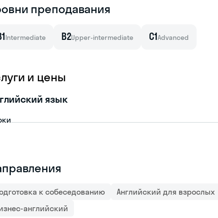
ровни преподавания
B1
B2
C1
Intermediate
Upper-intermediate
Advanced
слуги и цены
глийский язык
оки
аправления
одготовка к собеседованию
Английский для взрослых
изнес-английский