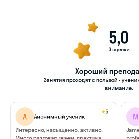
5,0
3 оценки
Хороший препода
Занятия проходят с пользой - учени
внимание.
5
★
А
M
Анонимный ученик
Интересно, насыщенно, активно.
James
Много разговариваем, практика
profe