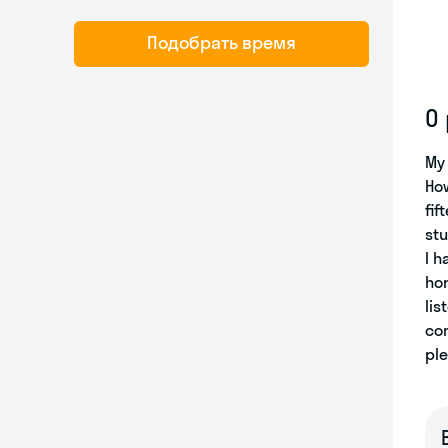
Подобрать время
О
My 
How
fif
stu
I h
hor
lis
com
ple