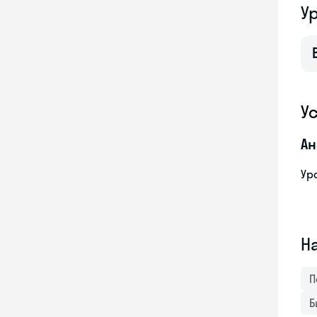
У
У
Ан
Ур
Н
П
Б