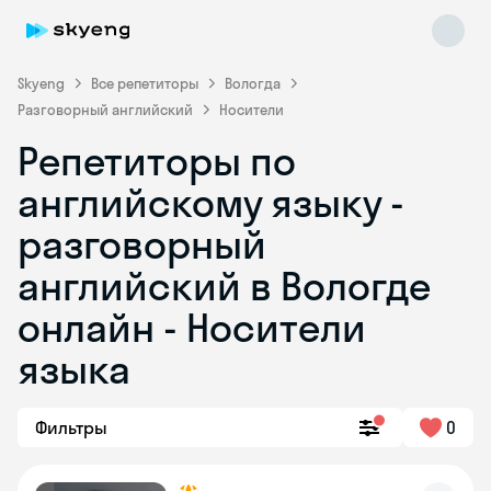
Skyeng
Все репетиторы
Вологда
Разговорный английский
Носители
Репетиторы по
английскому языку -
разговорный
английский в Вологде
Skyeng Chat
online
онлайн - Носители
языка
Фильтры
0