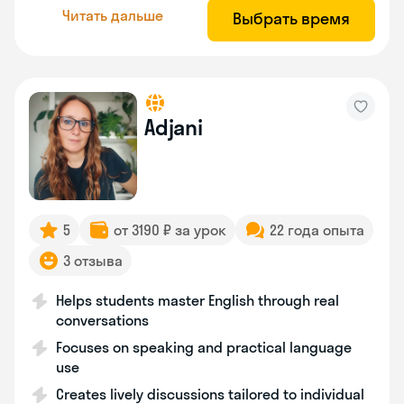
Читать дальше
Выбрать время
Adjani
5
от 3190 ₽ за урок
22 года опыта
3 отзыва
Helps students master English through real
conversations
Focuses on speaking and practical language
use
Creates lively discussions tailored to individual