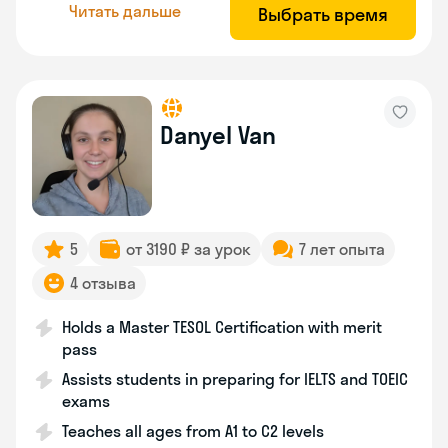
Читать дальше
Выбрать время
Danyel Van
5
от 3190 ₽ за урок
7 лет опыта
4 отзыва
Holds a Master TESOL Certification with merit
pass
Assists students in preparing for IELTS and TOEIC
exams
Teaches all ages from A1 to C2 levels