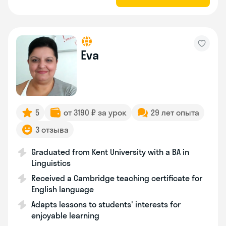
Eva
5
от 3190 ₽ за урок
29 лет опыта
3 отзыва
Graduated from Kent University with a BA in
Linguistics
Received a Cambridge teaching certificate for
English language
Adapts lessons to students' interests for
enjoyable learning