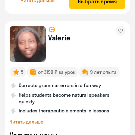
Читать дальше
Выбрать время
Valerie
5
от 3190 ₽ за урок
9 лет опыта
Corrects grammar errors in a fun way
Helps students become natural speakers
quickly
Includes therapeutic elements in lessons
Читать дальше