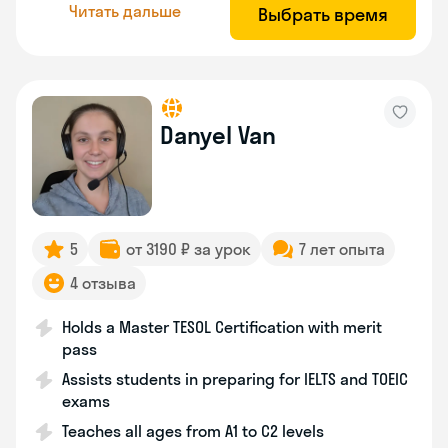
Читать дальше
Выбрать время
Danyel Van
5
от 3190 ₽ за урок
7 лет опыта
4 отзыва
Holds a Master TESOL Certification with merit
pass
Assists students in preparing for IELTS and TOEIC
exams
Teaches all ages from A1 to C2 levels