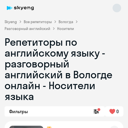
Skyeng
Все репетиторы
Вологда
Разговорный английский
Носители
Репетиторы по
английскому языку -
разговорный
английский в Вологде
Skyeng Chat
online
онлайн - Носители
языка
Фильтры
0