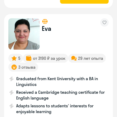
Eva
5
от 3190 ₽ за урок
29 лет опыта
3 отзыва
Graduated from Kent University with a BA in
Linguistics
Received a Cambridge teaching certificate for
English language
Adapts lessons to students' interests for
enjoyable learning