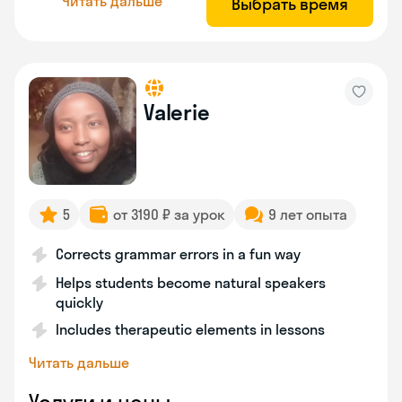
Читать дальше
Выбрать время
Valerie
5
от 3190 ₽ за урок
9 лет опыта
Corrects grammar errors in a fun way
Helps students become natural speakers
quickly
Includes therapeutic elements in lessons
Читать дальше