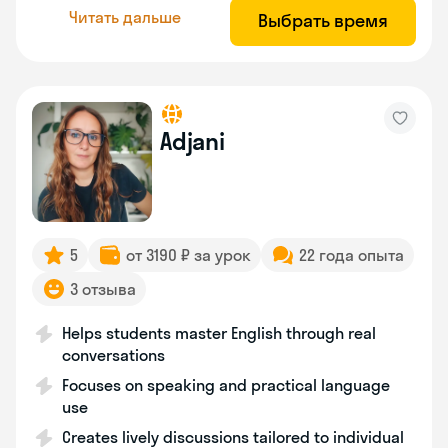
Читать дальше
Выбрать время
Adjani
5
от 3190 ₽ за урок
22 года опыта
3 отзыва
Helps students master English through real
conversations
Focuses on speaking and practical language
use
Creates lively discussions tailored to individual