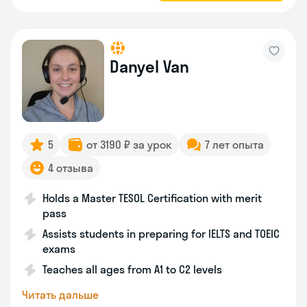
Danyel Van
5
от 3190 ₽ за урок
7 лет опыта
4 отзыва
Holds a Master TESOL Certification with merit
pass
Assists students in preparing for IELTS and TOEIC
exams
Teaches all ages from A1 to C2 levels
Читать дальше