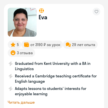
Eva
5
от 3190 ₽ за урок
29 лет опыта
3 отзыва
Graduated from Kent University with a BA in
Linguistics
Received a Cambridge teaching certificate for
English language
Adapts lessons to students' interests for
enjoyable learning
Читать дальше