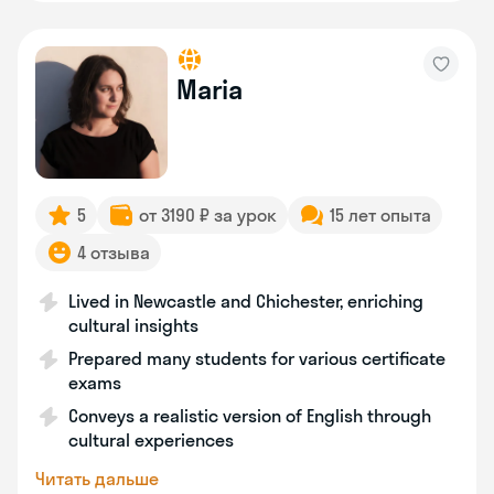
Maria
5
от 3190 ₽ за урок
15 лет опыта
4 отзыва
Lived in Newcastle and Chichester, enriching
cultural insights
Prepared many students for various certificate
exams
Conveys a realistic version of English through
cultural experiences
Читать дальше