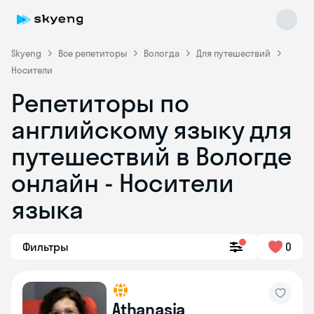
Skyeng
Все репетиторы
Вологда
Для путешествий
Носители
Репетиторы по
английскому языку для
путешествий в Вологде
онлайн - Носители
Skyeng Chat
online
языка
Фильтры
0
Athanasia