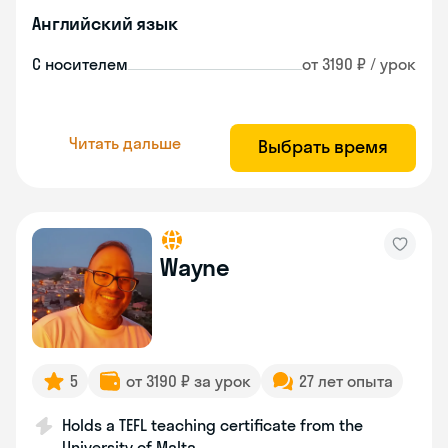
Английский язык
С носителем
от 3190 ₽ / урок
Читать дальше
Выбрать время
Wayne
5
от 3190 ₽ за урок
27 лет опыта
Holds a TEFL teaching certificate from the
University of Malta