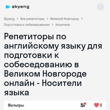
Skyeng
Все репетиторы
Великий Новгород
Подготовка к собеседованию
Носители
Репетиторы по
английскому языку для
подготовки к
собеседованию в
Skyeng Chat
online
Великом Новгороде
онлайн - Носители
языка
Фильтры
0