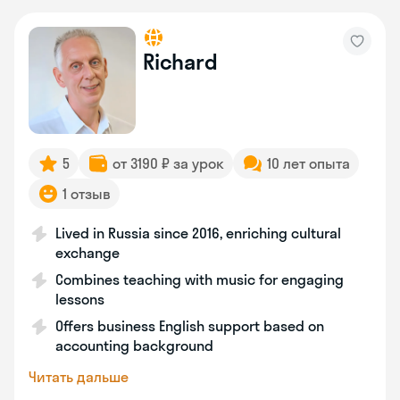
Richard
5
от 3190 ₽ за урок
10 лет опыта
1 отзыв
Lived in Russia since 2016, enriching cultural
exchange
Combines teaching with music for engaging
lessons
Offers business English support based on
accounting background
Читать дальше