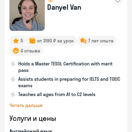
Danyel Van
5
от 3190 ₽ за урок
7 лет опыта
4 отзыва
Holds a Master TESOL Certification with merit
pass
Assists students in preparing for IELTS and TOEIC
exams
Teaches all ages from A1 to C2 levels
Читать дальше
Услуги и цены
Английский язык