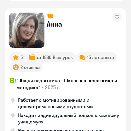
Анна
5
от 1880 ₽ за урок
15 лет опыта
2 отзыва
"Общая педагогика - Школьная педагогика и
•
2025 г.
методика"
Работает с мотивированными и
целеустремленными студентами
Находит индивидуальный подход к каждому
учащемуся
Изучает психологию и педагогику для