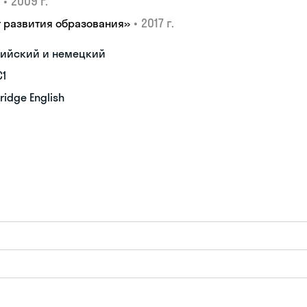
•
2009 г.
•
2017 г.
т развития образования»
глийский и немецкий
С1
idge English