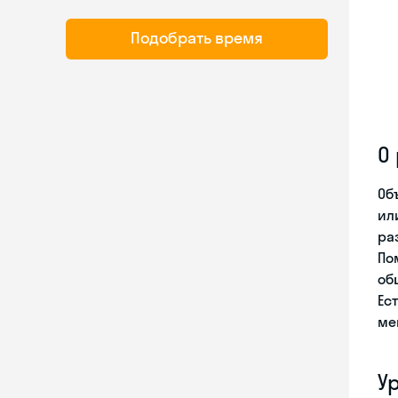
Подобрать время
О
Об
ил
ра
По
об
Ес
ме
У