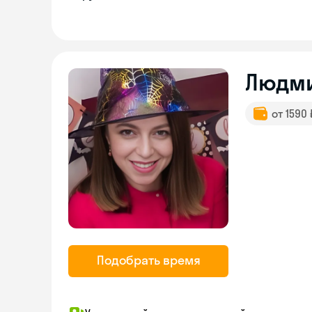
Людм
от 1590
Подобрать время