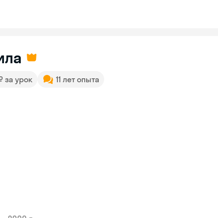
ила
 ₽ за урок
11 лет опыта