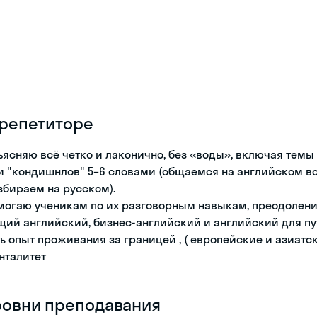
 репетиторе
ъясняю всё четко и лаконично, без «воды», включая темы 
и "кондишнлов" 5–6 словами (общаемся на английском в
збираем на русском).
могаю ученикам по их разговорным навыкам, преодолени
щий английский, бизнес-английский и английский для путе
ть опыт проживания за границей , ( европейские и азиат
нталитет
ровни преподавания