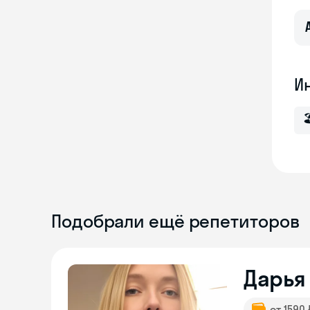
И

Подобрали ещё репетиторов
Дарья
от 1590