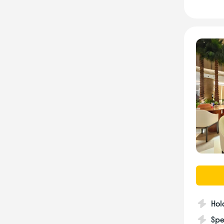
Hol
Spe