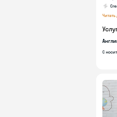
Cre
Читать
Услу
Англи
С носи