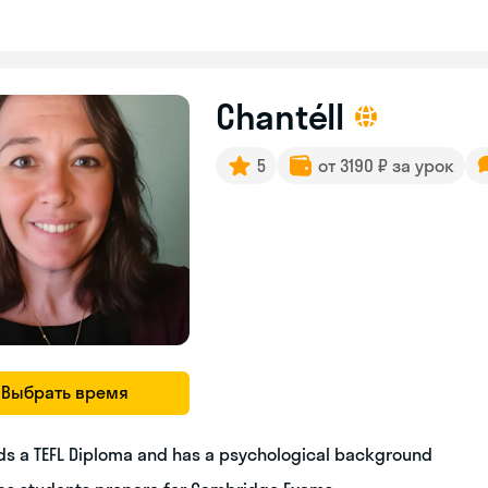
Chantéll
5
от 3190 ₽ за урок
Выбрать время
ds a TEFL Diploma and has a psychological background