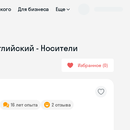
ского
Для бизнеса
Еще
глийский - Носители
Избранное
0
16 лет опыта
2 отзыва