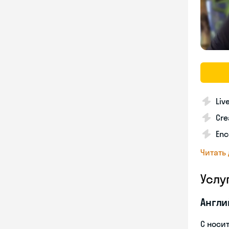
Liv
Cre
Enc
Читать
Услу
Англи
С носи