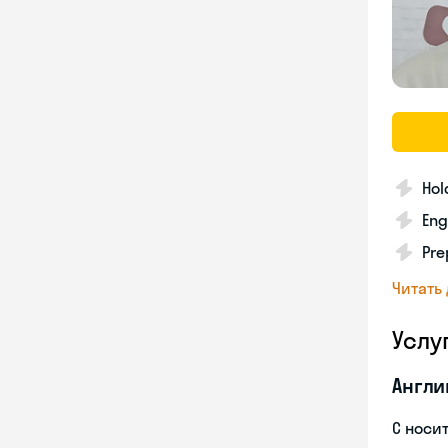
Hol
Eng
Pre
Читать
Услу
Англи
С носи