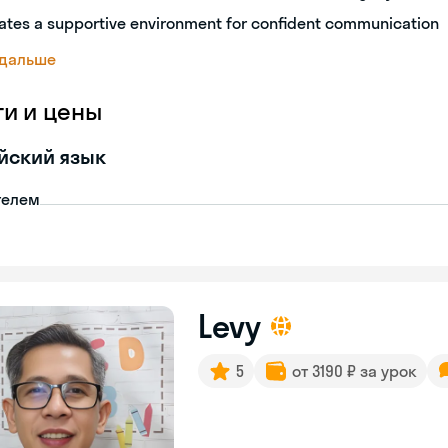
ates a supportive environment for confident communication
 дальше
ги и цены
йский язык
телем
Levy
5
от 3190 ₽ за урок