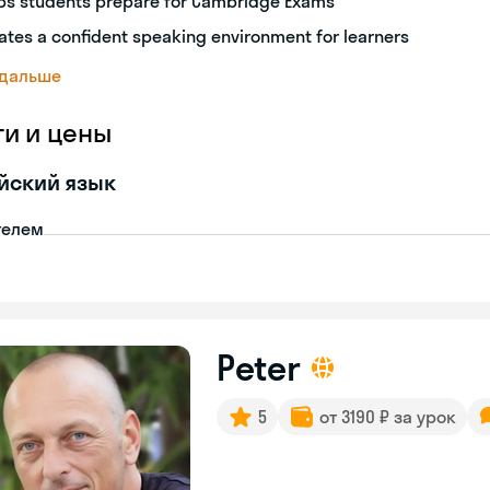
ps students prepare for Cambridge Exams
ates a confident speaking environment for learners
 дальше
ги и цены
йский язык
телем
Peter
5
от 3190 ₽ за урок