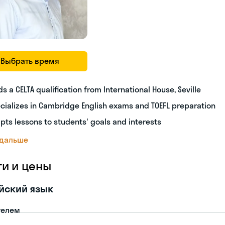
Выбрать время
ds a CELTA qualification from International House, Seville
cializes in Cambridge English exams and TOEFL preparation
pts lessons to students' goals and interests
 дальше
ги и цены
йский язык
телем