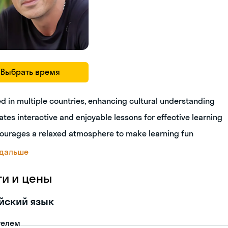
Выбрать время
ed in multiple countries, enhancing cultural understanding
ates interactive and enjoyable lessons for effective learning
ourages a relaxed atmosphere to make learning fun
 дальше
ги и цены
йский язык
телем