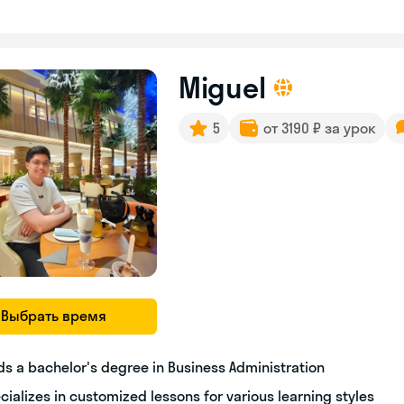
Miguel
5
от 3190 ₽ за урок
Выбрать время
ds a bachelor's degree in Business Administration
cializes in customized lessons for various learning styles