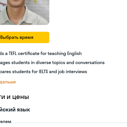
Выбрать время
ds a TEFL certificate for teaching English
ages students in diverse topics and conversations
pares students for IELTS and job interviews
 дальше
ги и цены
йский язык
телем