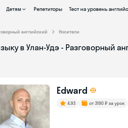
Детям
Репетиторы
Тест на уровень англий
говорный английский
Носители
зыку в Улан-Удэ - Разговорный ан
Edward
4.93
от 3190 ₽ за урок