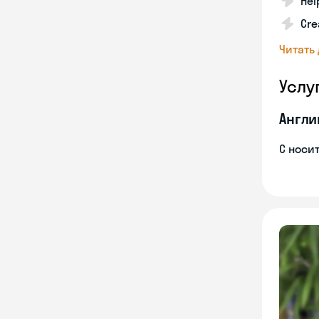
Hel
Cre
Читать
Услу
Англи
С носи