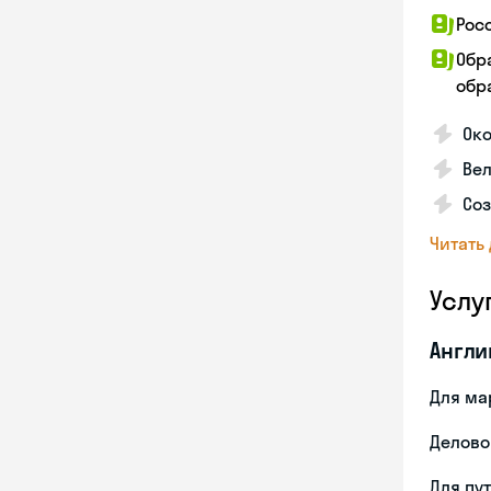
Рос
Обр
обра
Ок
Вел
Со
Читать
Услу
Англи
Для ма
Делово
Для пу