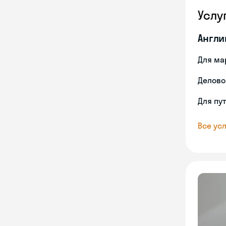
Услу
Англи
Для ма
Делово
Для пу
Все усл