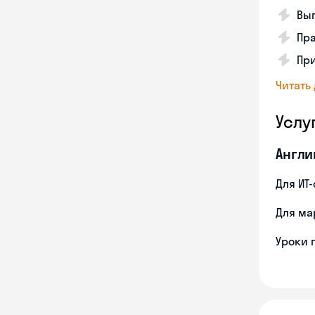
Вып
Пра
Пр
Читать
Услу
Англи
Для ИТ
Для ма
Уроки 