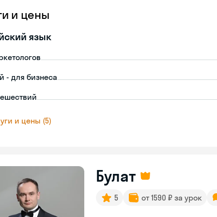
ги и цены
йский язык
ркетологов
й - для бизнеса
тешествий
уги и цены (5)
Булат
5
от 1590 ₽ за урок