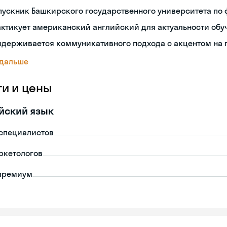
ускник Башкирского государственного университета по
ктикует американский английский для актуальности обу
идерживается коммуникативного подхода с акцентом на 
 дальше
ги и цены
йский язык
-специалистов
ркетологов
премиум