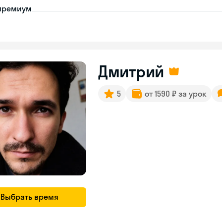
премиум
Дмитрий
5
от 1590 ₽ за урок
Выбрать время