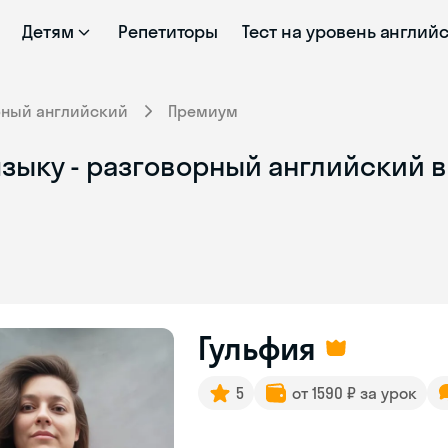
Детям
Репетиторы
Тест на уровень англий
рный английский
Премиум
зыку - разговорный английский в
Гульфия
5
от 1590 ₽ за урок