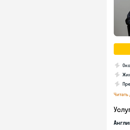
Ок
Жил
Пре
Читать
Услу
Англи