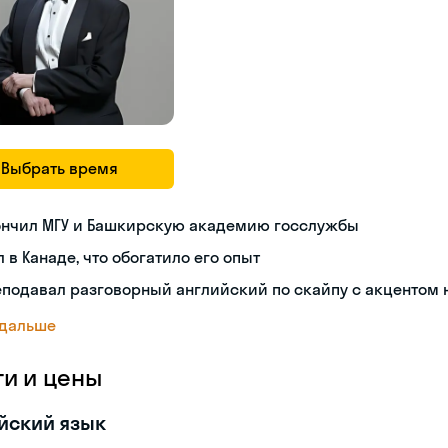
Выбрать время
ончил МГУ и Башкирскую академию госслужбы
 в Канаде, что обогатило его опыт
подавал разговорный английский по скайпу с акцентом
 дальше
ги и цены
йский язык