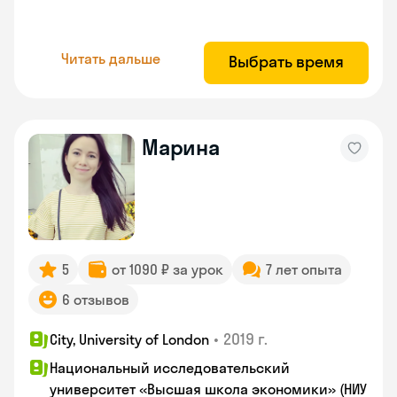
Читать дальше
Выбрать время
Марина
5
от 1090 ₽ за урок
7 лет опыта
6 отзывов
•
2019 г.
City, University of London
Национальный исследовательский
университет «Высшая школа экономики» (НИУ