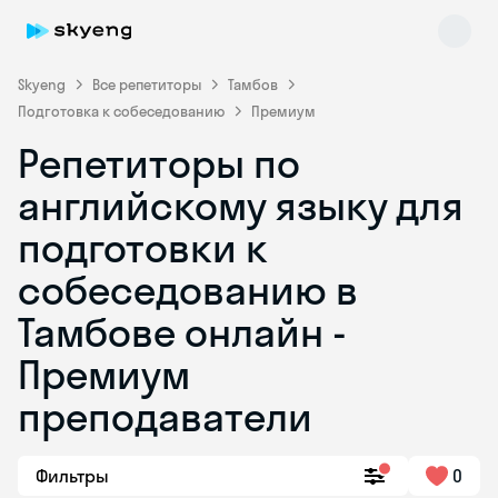
Skyeng
Все репетиторы
Тамбов
Подготовка к собеседованию
Премиум
Репетиторы по
английскому языку для
подготовки к
собеседованию в
Skyeng Chat
online
Тамбове онлайн -
Премиум
преподаватели
Фильтры
0