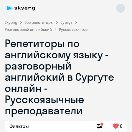
Skyeng
Все репетиторы
Сургут
Разговорный английский
Русскоязычные
Репетиторы по
английскому языку -
разговорный
английский в Сургуте
Skyeng Chat
online
онлайн -
Русскоязычные
преподаватели
Фильтры
0