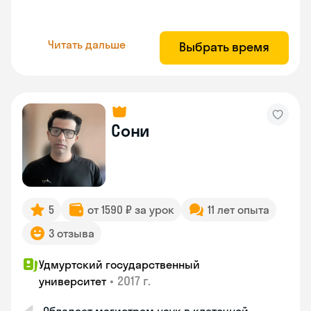
Читать дальше
Выбрать время
Сони
5
от 1590 ₽ за урок
11 лет опыта
3 отзыва
Удмуртский государственный
•
2017 г.
университет