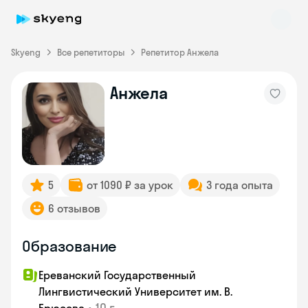
Skyeng
Все репетиторы
Репетитор Анжела
Анжела
Skyeng Chat
online
5
от 1090 ₽ за урок
3 года опыта
6 отзывов
Образование
Ереванский Государственный
Лингвистический Университет им. В.
•
10 г.