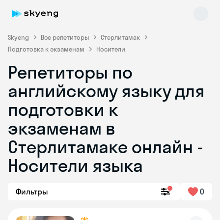
Skyeng
Все репетиторы
Стерлитамак
Подготовка к экзаменам
Носители
Репетиторы по
английскому языку для
подготовки к
экзаменам в
Skyeng Chat
online
Стерлитамаке онлайн -
Носители языка
Фильтры
0