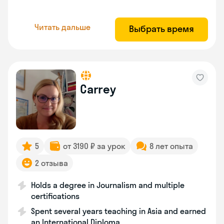
Читать дальше
Выбрать время
Carrey
5
от 3190 ₽ за урок
8 лет опыта
2 отзыва
Holds a degree in Journalism and multiple
certifications
Spent several years teaching in Asia and earned
an International Diploma