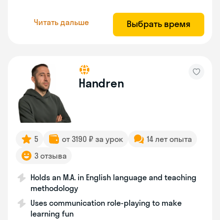
Читать дальше
Выбрать время
Handren
5
от 3190 ₽ за урок
14 лет опыта
3 отзыва
Holds an M.A. in English language and teaching
methodology
Uses communication role-playing to make
learning fun