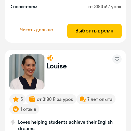
С носителем
от 3190 ₽ / урок
Читать дальше
Выбрать время
Louise
5
от 3190 ₽ за урок
7 лет опыта
1 отзыв
Loves helping students achieve their English
dreams