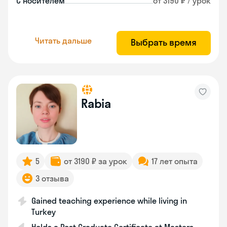
С носителем
от 3190 ₽ / урок
Читать дальше
Выбрать время
Rabia
5
от 3190 ₽ за урок
17 лет опыта
3 отзыва
Gained teaching experience while living in
Turkey