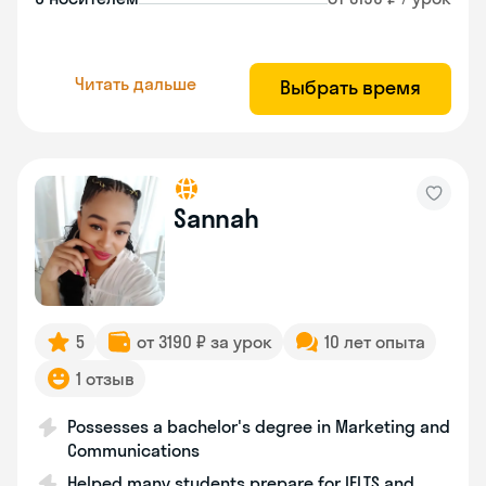
Читать дальше
Выбрать время
Sannah
5
от 3190 ₽ за урок
10 лет опыта
1 отзыв
Possesses a bachelor's degree in Marketing and
Communications
Helped many students prepare for IELTS and