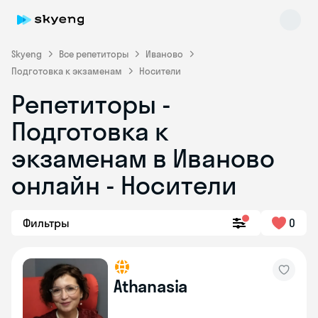
Skyeng
Все репетиторы
Иваново
Подготовка к экзаменам
Носители
Репетиторы -
Подготовка к
экзаменам в Иваново
онлайн - Носители
Skyeng Chat
online
Фильтры
0
Athanasia