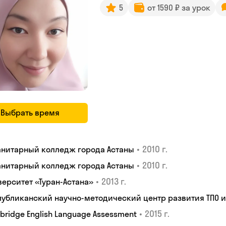
5
от 1590 ₽ за урок
Выбрать время
•
2010 г.
анитарный колледж города Астаны
•
2010 г.
анитарный колледж города Астаны
•
2013 г.
верситет «Туран-Астана»
публиканский научно-методический центр развития ТПО 
•
2015 г.
bridge English Language Assessment