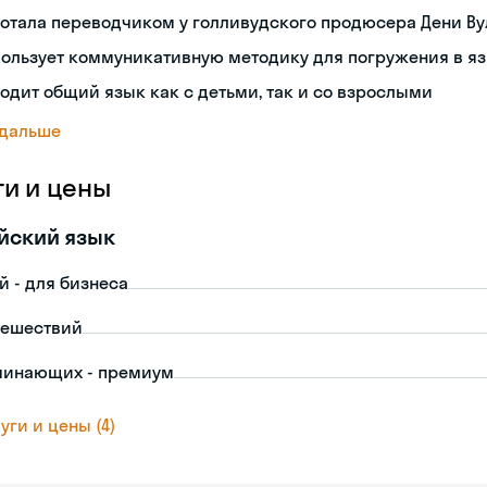
отала переводчиком у голливудского продюсера Дени В
ользует коммуникативную методику для погружения в я
одит общий язык как с детьми, так и со взрослыми
 дальше
ги и цены
йский язык
й - для бизнеса
тешествий
чинающих - премиум
уги и цены (4)