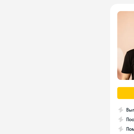
Вып
Пос
Пом