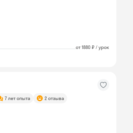
от 1880 ₽ / урок
7 лет опыта
2 отзыва
Skyeng Chat
online