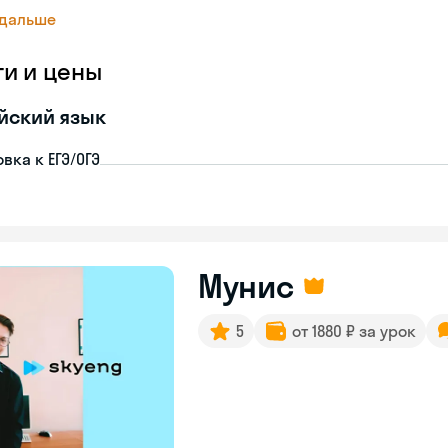
 дальше
ги и цены
йский язык
вка к ЕГЭ/ОГЭ
Мунис
5
от 1880 ₽ за урок