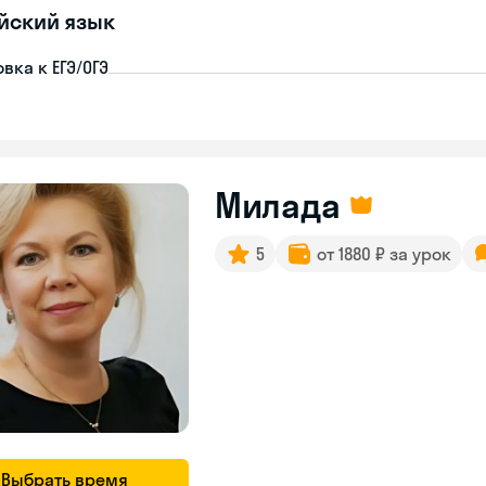
йский язык
вка к ЕГЭ/ОГЭ
Милада
5
от 1880 ₽ за урок
Выбрать время