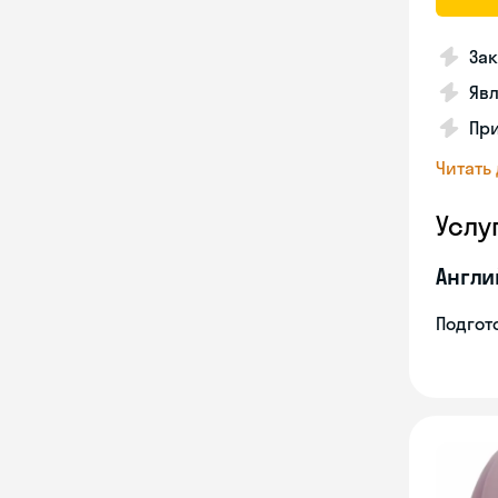
Зак
Явл
При
Читать
Услу
Англи
Подгото