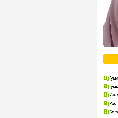
Гум
Гум
Уни
Рес
Cam