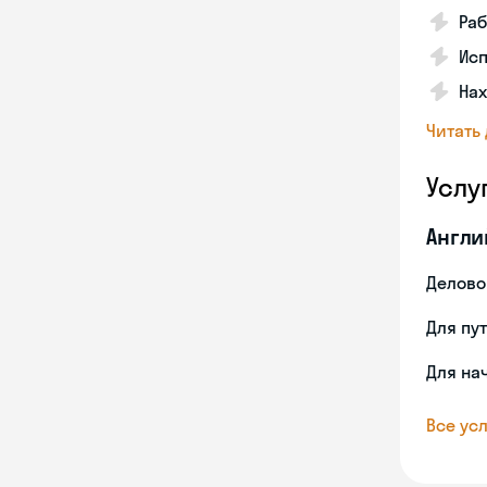
Раб
Исп
Нах
Читать
Услу
Англи
Делово
Для пу
Для на
Все усл