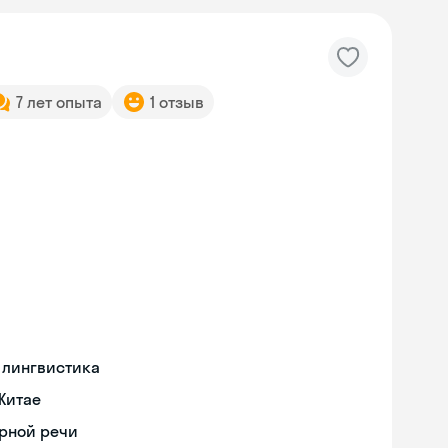
7 лет опыта
1 отзыв
 лингвистика
Китае
орной речи