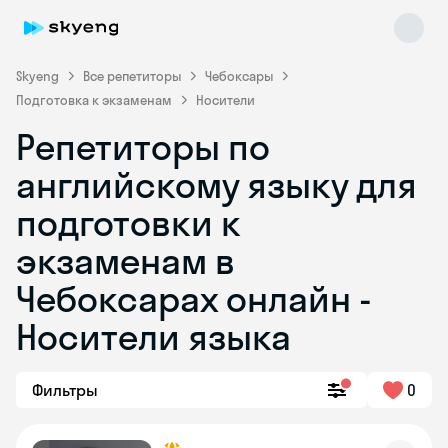
Skyeng
Все репетиторы
Чебоксары
Подготовка к экзаменам
Носители
Репетиторы по
английскому языку для
подготовки к
экзаменам в
Skyeng Chat
online
Чебоксарах онлайн -
Носители языка
Фильтры
0