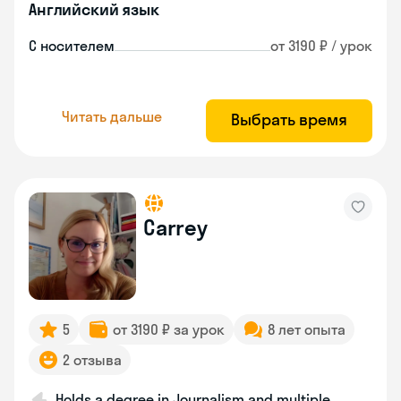
Английский язык
С носителем
от 3190 ₽ / урок
Читать дальше
Выбрать время
Carrey
5
от 3190 ₽ за урок
8 лет опыта
2 отзыва
Holds a degree in Journalism and multiple