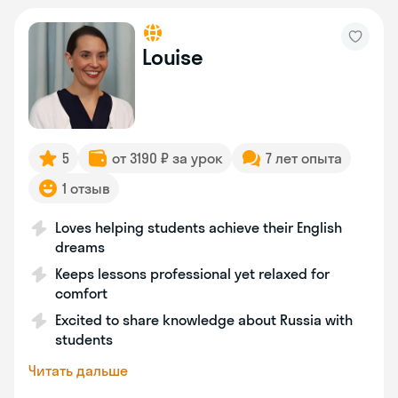
Louise
5
от 3190 ₽ за урок
7 лет опыта
1 отзыв
Loves helping students achieve their English
dreams
Keeps lessons professional yet relaxed for
comfort
Excited to share knowledge about Russia with
students
Читать дальше