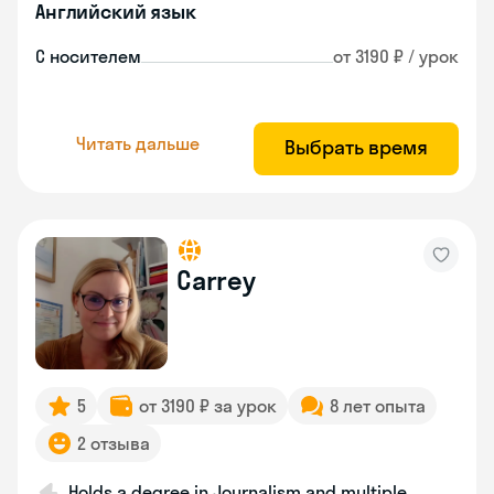
Английский язык
С носителем
от 3190 ₽ / урок
Читать дальше
Выбрать время
Carrey
5
от 3190 ₽ за урок
8 лет опыта
2 отзыва
Holds a degree in Journalism and multiple