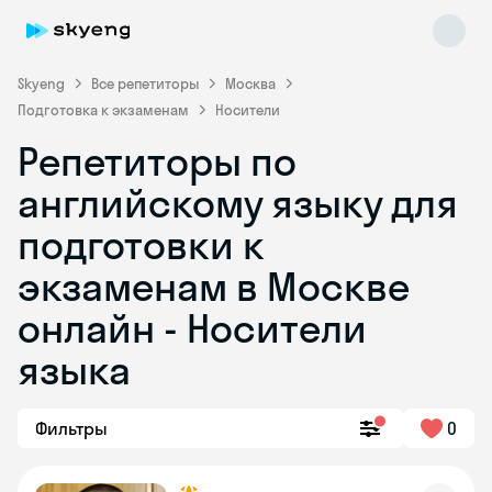
Skyeng
Все репетиторы
Москва
Подготовка к экзаменам
Носители
Репетиторы по
английскому языку для
подготовки к
экзаменам в Москве
Skyeng Chat
online
онлайн - Носители
языка
Фильтры
0