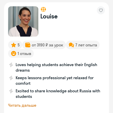
Louise
5
от 3190 ₽ за урок
7 лет опыта
1 отзыв
Loves helping students achieve their English
dreams
Keeps lessons professional yet relaxed for
comfort
Excited to share knowledge about Russia with
students
Читать дальше