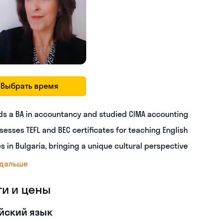
Выбрать время
ds a BA in accountancy and studied CIMA accounting
sesses TEFL and BEC certificates for teaching English
es in Bulgaria, bringing a unique cultural perspective
 дальше
ги и цены
йский язык