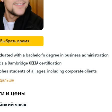
Выбрать время
duated with a bachelor's degree in business administration
ds a Cambridge CELTA certification
ches students of all ages, including corporate clients
 дальше
ги и цены
йский язык