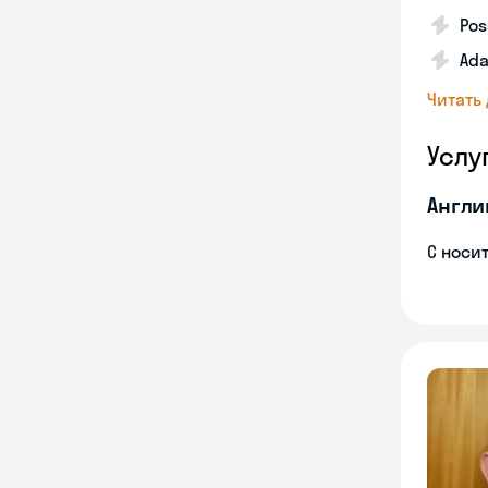
Pos
Ada
Читать
Услу
Англи
С носи