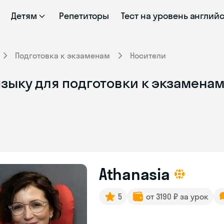
Детям
Репетиторы
Тест на уровень англий
Подготовка к экзаменам
Носители
зыку для подготовки к экзаменам 
Athanasia
5
от 3190 ₽ за урок