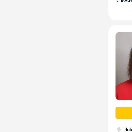
С носи
Hol