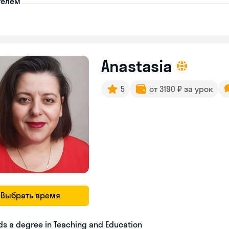
телем
Anastasia
5
от 3190 ₽ за урок
Выбрать время
ds a degree in Teaching and Education