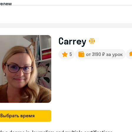
телем
Carrey
5
от 3190 ₽ за урок
Выбрать время