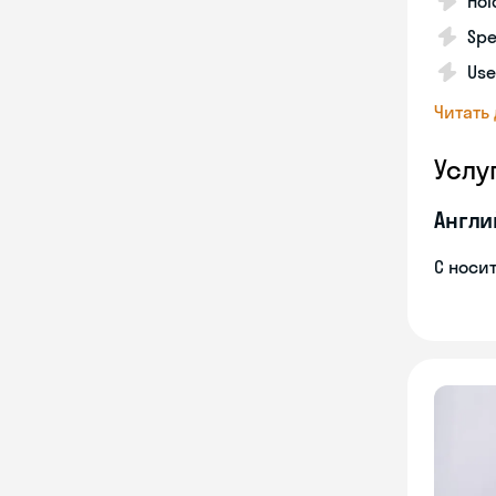
Hol
Spe
Use
Читать
Услу
Англи
С носи