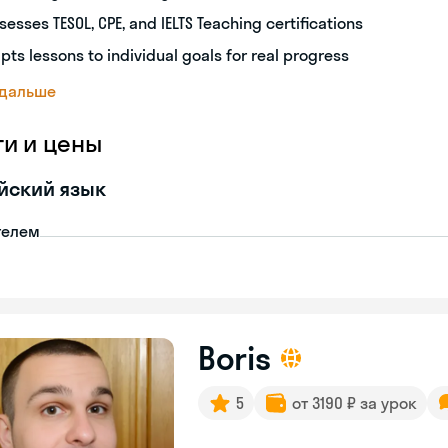
sesses TESOL, CPE, and IELTS Teaching certifications
pts lessons to individual goals for real progress
 дальше
ги и цены
йский язык
телем
Boris
5
от 3190 ₽ за урок