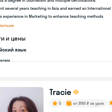
ds a degree in Journalism and multiple certifications
nt several years teaching in Asia and earned an International
s experience in Marketing to enhance teaching methods
 дальше
ги и цены
йский язык
телем
Tracie
5
от 3190 ₽ за урок