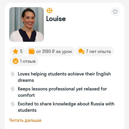
Louise
5
от 3190 ₽ за урок
7 лет опыта
1 отзыв
Loves helping students achieve their English
dreams
Keeps lessons professional yet relaxed for
comfort
Excited to share knowledge about Russia with
students
Читать дальше