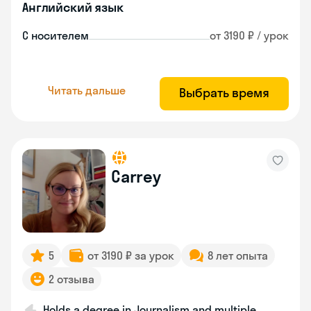
Английский язык
С носителем
от 3190 ₽ / урок
Читать дальше
Выбрать время
Carrey
5
от 3190 ₽ за урок
8 лет опыта
2 отзыва
Holds a degree in Journalism and multiple