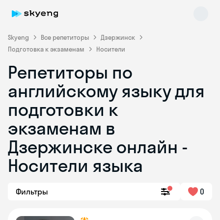
Skyeng
Все репетиторы
Дзержинск
Подготовка к экзаменам
Носители
Репетиторы по
английскому языку для
подготовки к
экзаменам в
Skyeng Chat
online
Дзержинске онлайн -
Носители языка
Фильтры
0