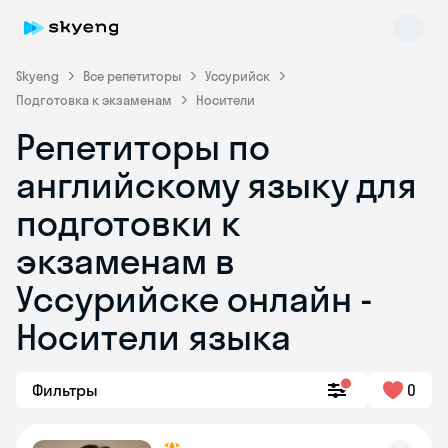
Skyeng
Все репетиторы
Уссурийск
Подготовка к экзаменам
Носители
Репетиторы по
английскому языку для
подготовки к
экзаменам в
Skyeng Chat
online
Уссурийске онлайн -
Носители языка
Фильтры
0