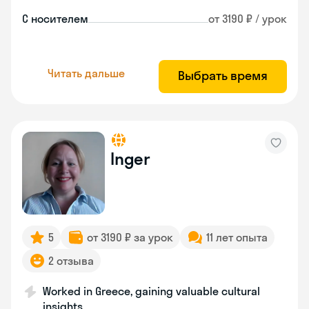
С носителем
от 3190 ₽ / урок
Читать дальше
Выбрать время
Inger
5
от 3190 ₽ за урок
11 лет опыта
2 отзыва
Worked in Greece, gaining valuable cultural
insights