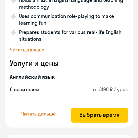
Holds an M.A. in English language and teaching
methodology
Uses communication role-playing to make
learning fun
Prepares students for various real-life English
situations
Читать дальше
Услуги и цены
Английский язык
С носителем
от 3190 ₽ / урок
Читать дальше
Выбрать время