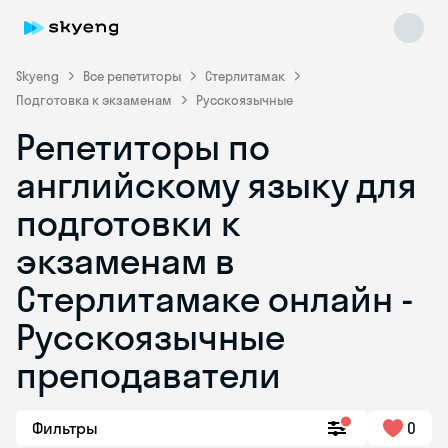
Skyeng
Все репетиторы
Стерлитамак
Подготовка к экзаменам
Русскоязычные
Репетиторы по
английскому языку для
подготовки к
экзаменам в
Skyeng Chat
online
Стерлитамаке онлайн -
Русскоязычные
преподаватели
Фильтры
0