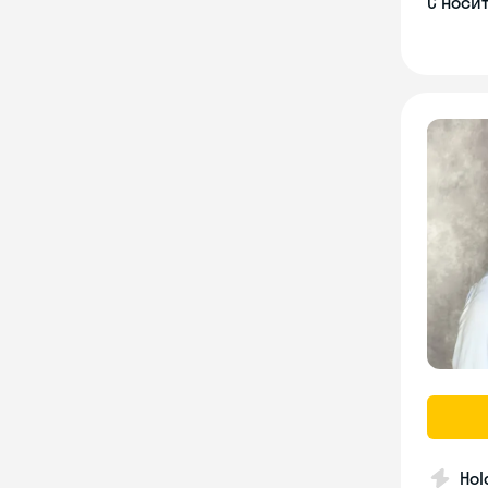
С носи
Hol