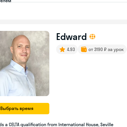
телем
Edward
4.93
от 3190 ₽ за урок
Выбрать время
ds a CELTA qualification from International House, Seville