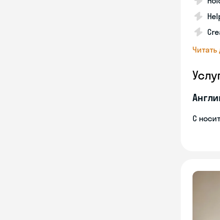
Hol
Hel
Cre
Читать
Услу
Англи
С носи