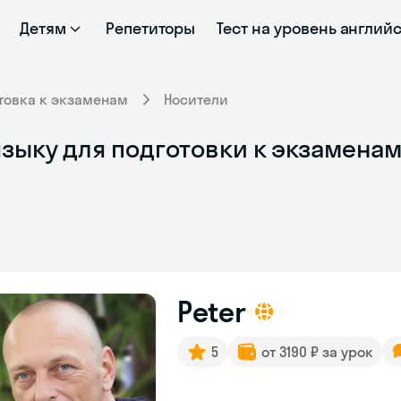
Детям
Репетиторы
Тест на уровень англий
товка к экзаменам
Носители
зыку для подготовки к экзаменам
Peter
5
от 3190 ₽ за урок