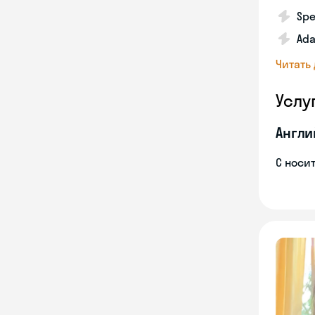
Spe
Ada
Читать
Услу
Англи
С носи