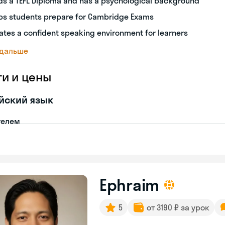
ds a TEFL Diploma and has a psychological background
ps students prepare for Cambridge Exams
ates a confident speaking environment for learners
 дальше
ги и цены
йский язык
телем
Ephraim
5
от 3190 ₽ за урок