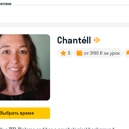
телем
Chantéll
5
от 3190 ₽ за урок
Выбрать время