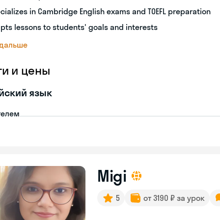
cializes in Cambridge English exams and TOEFL preparation
pts lessons to students' goals and interests
 дальше
ги и цены
йский язык
телем
Migi
5
от 3190 ₽ за урок