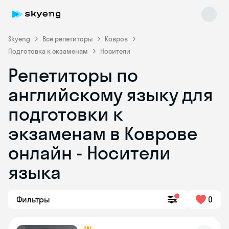
Skyeng
Все репетиторы
Ковров
Подготовка к экзаменам
Носители
Репетиторы по
английскому языку для
подготовки к
экзаменам в Коврове
Skyeng Chat
online
онлайн - Носители
языка
Фильтры
0