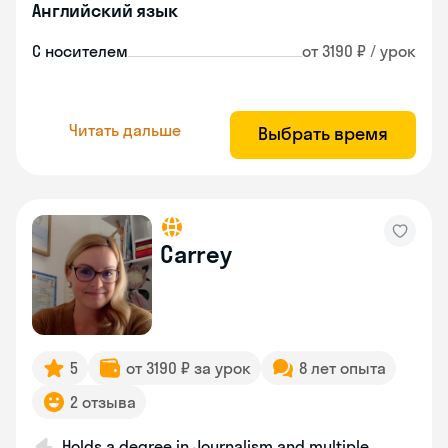
Английский язык
С носителем
от 3190 ₽ / урок
Читать дальше
Выбрать время
Carrey
5
от 3190 ₽ за урок
8 лет опыта
2 отзыва
Holds a degree in Journalism and multiple