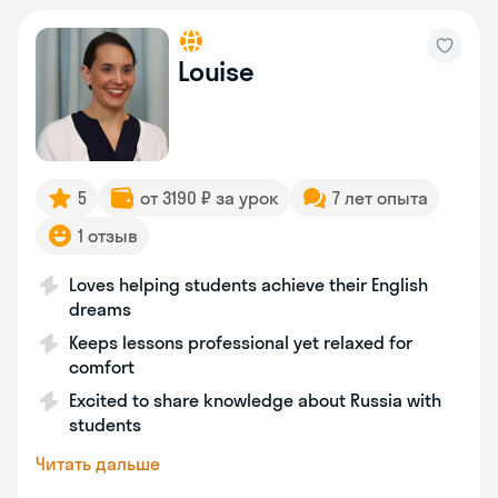
Louise
5
от 3190 ₽ за урок
7 лет опыта
1 отзыв
Loves helping students achieve their English
dreams
Keeps lessons professional yet relaxed for
comfort
Excited to share knowledge about Russia with
students
Читать дальше